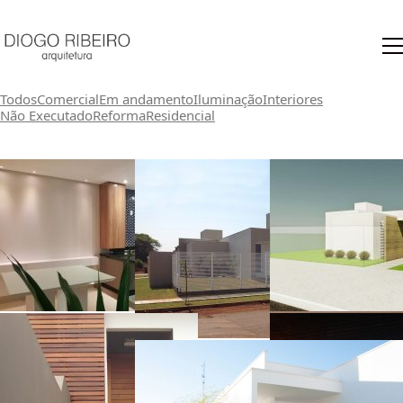
Todos
Comercial
Em andamento
Iluminação
Interiores
Não Executado
Reforma
Residencial