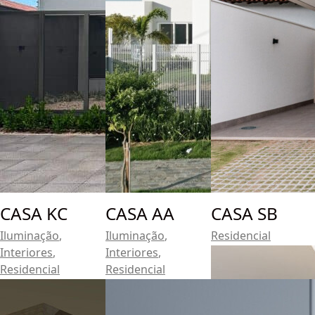
CASA KC
CASA AA
CASA SB
Iluminação
,
Iluminação
,
Residencial
Interiores
,
Interiores
,
Residencial
Residencial