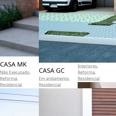
CASA KZ
Iluminação
,
CASA MK
Interiores
,
CASA GC
Não Executado
,
Reforma
,
Reforma
,
Em andamento
,
Residencial
Residencial
Residencial