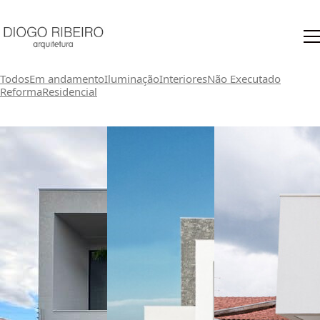
Todos
Em andamento
Iluminação
Interiores
Não Executado
Reforma
Residencial