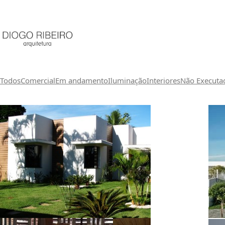
Todos
Comercial
Em andamento
Iluminação
Interiores
Não Executa