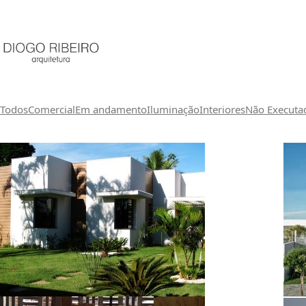
Todos
Comercial
Em andamento
Iluminação
Interiores
Não Executa