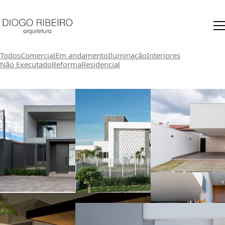
Todos
Comercial
Em andamento
Iluminação
Interiores
Não Executado
Reforma
Residencial