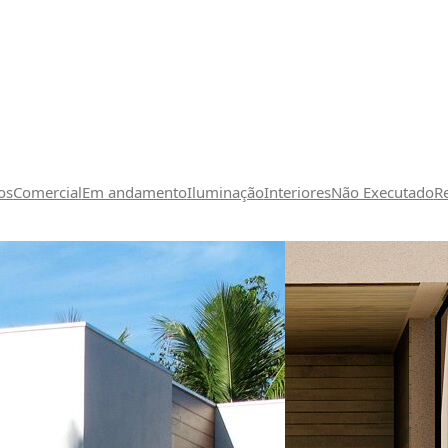
os
Comercial
Em andamento
Iluminação
Interiores
Não Executado
R